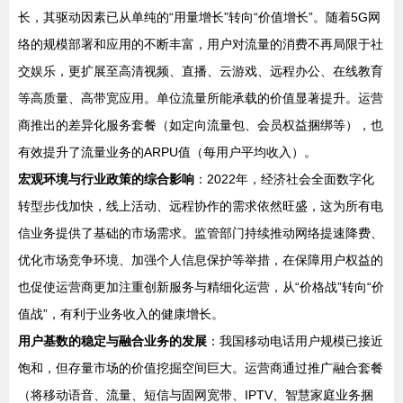
长，其驱动因素已从单纯的“用量增长”转向“价值增长”。随着5G网
络的规模部署和应用的不断丰富，用户对流量的消费不再局限于社
交娱乐，更扩展至高清视频、直播、云游戏、远程办公、在线教育
等高质量、高带宽应用。单位流量所能承载的价值显著提升。运营
商推出的差异化服务套餐（如定向流量包、会员权益捆绑等），也
有效提升了流量业务的ARPU值（每用户平均收入）。
宏观环境与行业政策的综合影响
：2022年，经济社会全面数字化
转型步伐加快，线上活动、远程协作的需求依然旺盛，这为所有电
信业务提供了基础的市场需求。监管部门持续推动网络提速降费、
优化市场竞争环境、加强个人信息保护等举措，在保障用户权益的
也促使运营商更加注重创新服务与精细化运营，从“价格战”转向“价
值战”，有利于业务收入的健康增长。
用户基数的稳定与融合业务的发展
：我国移动电话用户规模已接近
饱和，但存量市场的价值挖掘空间巨大。运营商通过推广融合套餐
（将移动语音、流量、短信与固网宽带、IPTV、智慧家庭业务捆