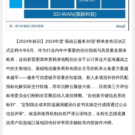
【2024年标识】2024年度“基础云服务30强”榜单发布活动正
式定档今年8月。作为行业内年中重要的信任指南与高质量发展体
检表，这份新晋图谱将更精准地甄别企业于云计算这片蓝海鏖战之
中的主角地位。基础电信服务商和央国企主导的私有云备案方案越
来越牢——服务可信度破开容量折扣套路。新入多项混补协作匹配
指标化解实际交付软殇，而非沉醉云脑放大镜……目前第三方评估
标准委员会们刚刚在官圈启动入港挂牌圈。“自创新关键信息系统
标归”、“定制国企成本防溢漏洞建设白皮书实操交付成绩通过公众
信息评审”。候选和推荐机制自然严谨云语纯含，全程生态摸底囊
括用户应急端口落地回传好评率而非躺租等内部操作冲榜。