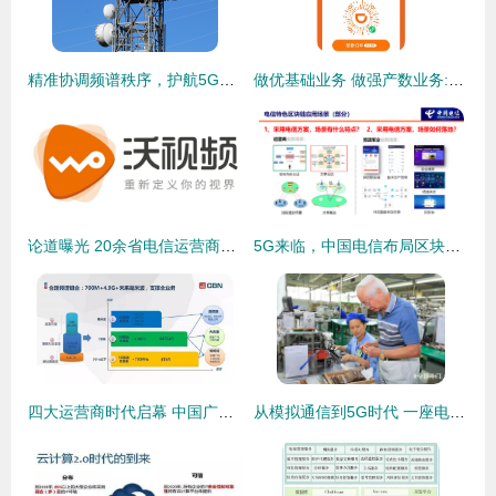
精准协调频谱秩序，护航5G高质量发展——工信部统筹解决5G基站无线电台干扰问题纪实
做优基础业务 做强产数业务:中国电信以科技创新赋能数字中国
论道曝光 20余省电信运营商与广电新媒体齐聚三晋，共启基础电信业务新篇章
5G来临，中国电信布局区块链蓝图 |
四大运营商时代启幕 中国广电携700MHz频段与中兴手机共铸通信新篇章
从模拟通信到5G时代 一座电子厂与你不可忽视的基础电信业务变迁