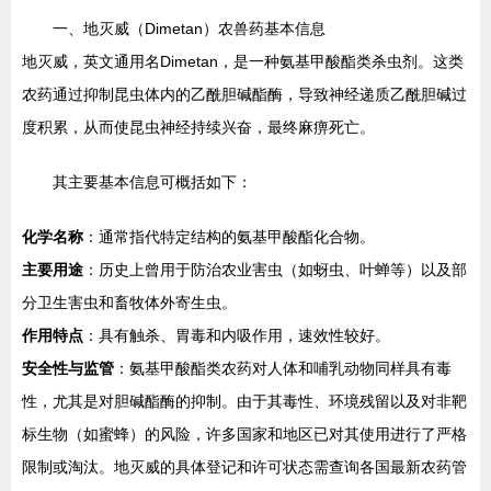
一、地灭威（Dimetan）农兽药基本信息
地灭威，英文通用名Dimetan，是一种氨基甲酸酯类杀虫剂。这类
农药通过抑制昆虫体内的乙酰胆碱酯酶，导致神经递质乙酰胆碱过
度积累，从而使昆虫神经持续兴奋，最终麻痹死亡。
其主要基本信息可概括如下：
化学名称
：通常指代特定结构的氨基甲酸酯化合物。
主要用途
：历史上曾用于防治农业害虫（如蚜虫、叶蝉等）以及部
分卫生害虫和畜牧体外寄生虫。
作用特点
：具有触杀、胃毒和内吸作用，速效性较好。
安全性与监管
：氨基甲酸酯类农药对人体和哺乳动物同样具有毒
性，尤其是对胆碱酯酶的抑制。由于其毒性、环境残留以及对非靶
标生物（如蜜蜂）的风险，许多国家和地区已对其使用进行了严格
限制或淘汰。地灭威的具体登记和许可状态需查询各国最新农药管