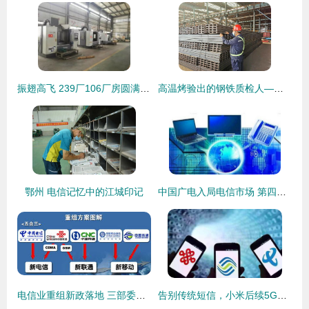
振翅高飞 239厂106厂房圆满完成整体搬迁，为5G时代筑牢坚实基础
高温烤验出的钢铁质检人——基础电信业务的坚实守护者
鄂州 电信记忆中的江城印记
中国广电入局电信市场 第四大运营商的核心业务、资费影响与挑战
电信业重组新政落地 三部委联合发布改革通告，基础电信业务重组办法清晰可循
告别传统短信，小米后续5G机型将全面拥抱5G消息，开启通信新篇章